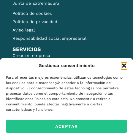
Junta de Extremadura
Política de cookies
Política de privacidad
Aviso legal
Responsabilidad social empresarial
SERVICIOS
Crear mi empresa
Financiación
Gestionar consentimiento
Financiación para la I+D+i
Para ofrecer las mejores experiencias, utilizamos tecnologías como
Impulso del comercio local
las cookies para almacenar y/o acceder a la información del
dispositivo. El consentimiento de estas tecnologías nos permitirá
Comercio exterior
procesar datos como el comportamiento de navegación o las
Marca y posicionamiento
identificaciones únicas en este sitio. No consentir o retirar el
consentimiento, puede afectar negativamente a ciertas
Infraestructuras industriales
características y funciones.
Proyectos europeos
Networking
ACEPTAR