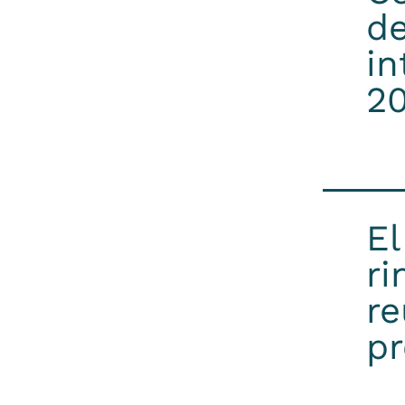
de
i
20
El
ri
re
pr