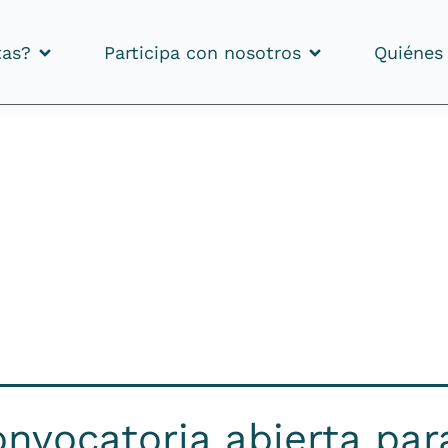
tas?
Participa con nosotros
Quiénes
tas?
Participa con nosotros
Quiénes
nvocatoria abierta para