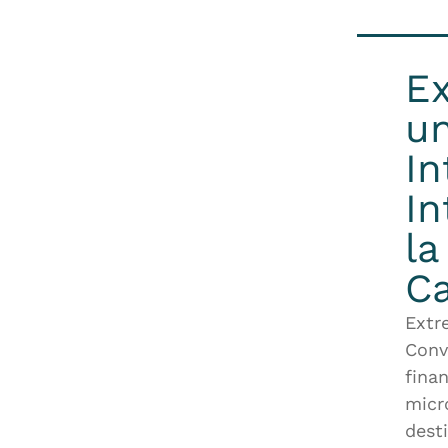
Ex
un
In
In
la
Ca
Extr
Conv
fina
micr
dest