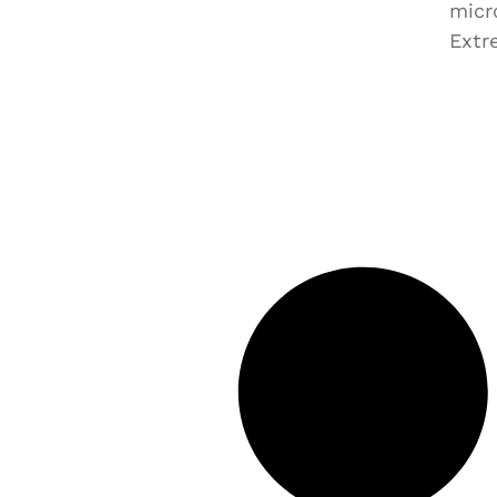
micr
Extr