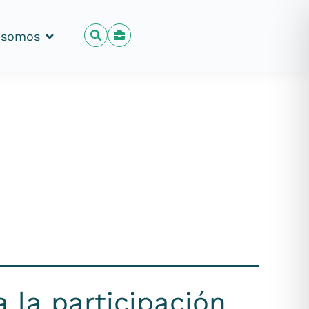
 somos
 somos
 la participación