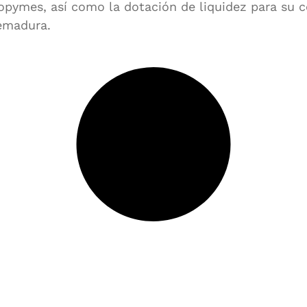
opymes, así como la dotación de liquidez para su 
emadura.