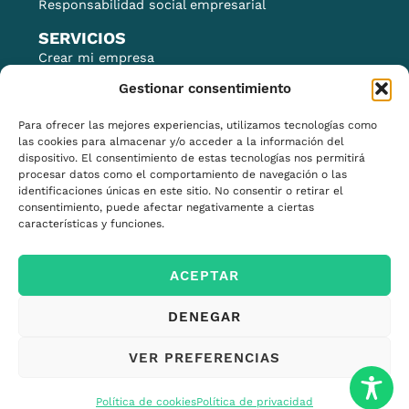
Responsabilidad social empresarial
SERVICIOS
Crear mi empresa
Financiación
Gestionar consentimiento
Financiación para la I+D+i
Para ofrecer las mejores experiencias, utilizamos tecnologías como
Impulso del comercio local
las cookies para almacenar y/o acceder a la información del
dispositivo. El consentimiento de estas tecnologías nos permitirá
Comercio exterior
procesar datos como el comportamiento de navegación o las
Marca y posicionamiento
identificaciones únicas en este sitio. No consentir o retirar el
consentimiento, puede afectar negativamente a ciertas
Infraestructuras industriales
características y funciones.
Proyectos europeos
Networking
ACEPTAR
DENEGAR
VER PREFERENCIAS
© 2026 Todos los derechos reservados
Política de cookies
Política de privacidad