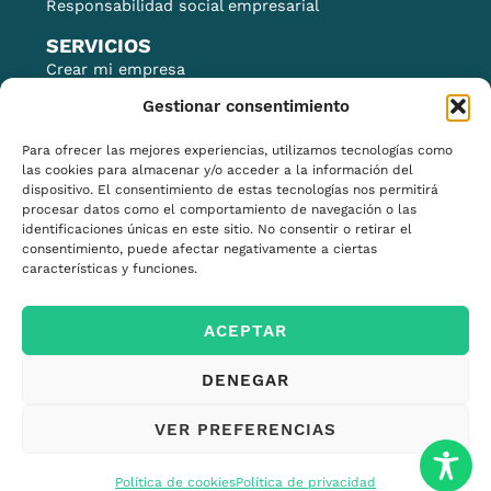
Responsabilidad social empresarial
SERVICIOS
Crear mi empresa
Financiación
Gestionar consentimiento
Financiación para la I+D+i
Para ofrecer las mejores experiencias, utilizamos tecnologías como
Impulso del comercio local
las cookies para almacenar y/o acceder a la información del
dispositivo. El consentimiento de estas tecnologías nos permitirá
Comercio exterior
procesar datos como el comportamiento de navegación o las
Marca y posicionamiento
identificaciones únicas en este sitio. No consentir o retirar el
consentimiento, puede afectar negativamente a ciertas
Infraestructuras industriales
características y funciones.
Proyectos europeos
Networking
ACEPTAR
DENEGAR
VER PREFERENCIAS
© 2026 Todos los derechos reservados
Política de cookies
Política de privacidad